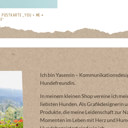
 Postkarte „You + me =
e“
€
Ich bin Yasemin – Kommunikationsdesign
Hundefreundin.
In meinem kleinen Shop vereine ich mei
liebsten Hunden. Als Grafikdesignerin 
Produkte, die meine Leidenschaft zur Na
Momenten im Leben mit Herz und Humor 
Hundebegeistert sind wie ich.