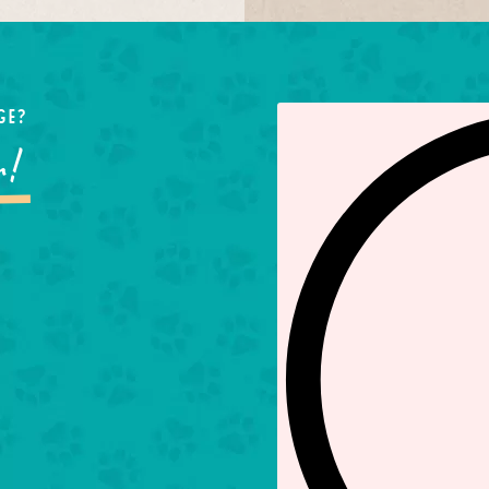
ge?
Unse
r!