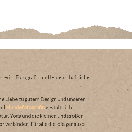
erin, Fotografin und leidenschaftliche
ne Liebe zu gutem Design und unseren
und
Hundefotografin
gestalte ich
tur, Yoga und die kleinen und großen
verbinden. Für alle die, die genauso