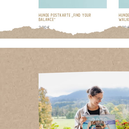
Hunde Postkarte „Find your
Hunde
Balance“
walki
2,00
€
2,00