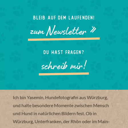
a
t
i
Bleib auf dem laufenden!
v
e
zum Newsletter »
:
Du hast Fragen?
schreib mir!
Ich bin Yasemin, Hundefotografin aus Würzburg,
und halte besondere Momente zwischen Mensch
und Hund in natürlichen Bildern fest. Ob in
Würzburg, Unterfranken, der Rhön oder im Main-