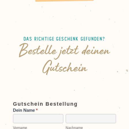
Das richtige Geschenk gefunden?
Bestelle jetzt deinen
Gutschein
Bestellformular:
Gutschein Bestellung
Gutschein
Dein Name
*
Vorname
Nachname
Vorname
Nachname