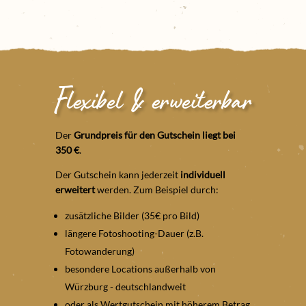
Flexibel & erweiterbar
Der
Grundpreis für den Gutschein liegt bei
350 €
.
Der Gutschein kann jederzeit
individuell
erweitert
werden. Zum Beispiel durch:
zusätzliche Bilder (35€ pro Bild)
längere Fotoshooting-Dauer (z.B.
Fotowanderung)
besondere Locations außerhalb von
Würzburg - deutschlandweit
oder als Wertgutschein mit höherem Betrag