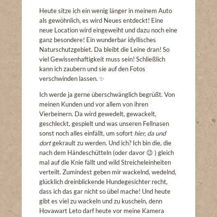
Heute sitze ich ein wenig länger in meinem Auto
als gewöhnlich, es wird Neues entdeckt! Eine
neue Location wird eingeweiht und dazu noch eine
ganz besondere! Ein wunderbar idyllisches
Naturschutzgebiet. Da bleibt die Leine dran! So
viel Gewissenhaftigkeit muss sein! Schließlich
kann ich zaubern und sie auf den Fotos
verschwinden lassen. ✨
Ich werde ja gerne überschwänglich begrüßt. Von
meinen Kunden und vor allem von ihren
Vierbeinern. Da wird gewedelt, gewackelt,
geschleckt, gespielt und was unseren Fellnasen
sonst noch alles einfällt, um sofort
hier, da und
dort
gekrault zu werden. Und ich? Ich bin die, die
nach dem Händeschütteln (oder davor 😉 ) gleich
mal auf die Knie fällt und wild Streicheleinheiten
verteilt. Zumindest geben mir wackelnd, wedelnd,
glücklich dreinblickende Hundegesichter recht,
dass ich das gar nicht so übel mache! Und heute
gibt es viel zu wackeln und zu kuscheln, denn
Hovawart Leto darf heute vor meine Kamera