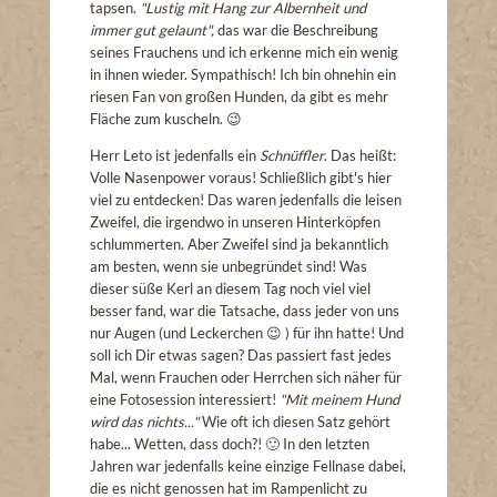
tapsen.
"Lustig mit Hang zur Albernheit und
immer gut gelaunt",
das war die Beschreibung
seines Frauchens und ich erkenne mich ein wenig
in ihnen wieder. Sympathisch! Ich bin ohnehin ein
riesen Fan von großen Hunden, da gibt es mehr
Fläche zum kuscheln. 😉
Herr Leto ist jedenfalls ein
Schnüffler
. Das heißt:
Volle Nasenpower voraus! Schließlich gibt's hier
viel zu entdecken! Das waren jedenfalls die leisen
Zweifel, die irgendwo in unseren Hinterköpfen
schlummerten. Aber Zweifel sind ja bekanntlich
am besten, wenn sie unbegründet sind! Was
dieser süße Kerl an diesem Tag noch viel viel
besser fand, war die Tatsache, dass jeder von uns
nur Augen (und Leckerchen 😉 ) für ihn hatte! Und
soll ich Dir etwas sagen? Das passiert fast jedes
Mal, wenn Frauchen oder Herrchen sich näher für
eine Fotosession interessiert!
"Mit meinem Hund
wird das nichts..."
Wie oft ich diesen Satz gehört
habe... Wetten, dass doch?! 🙂 In den letzten
Jahren war jedenfalls keine einzige Fellnase dabei,
die es nicht genossen hat im Rampenlicht zu